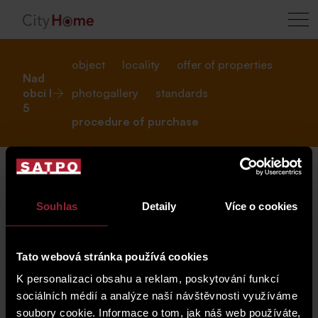
object
locality
offer of properties
Nad
obcí I
photogallery
standards
5
procedure of purchase
procedure of purchase
Souhlas
Detaily
Více o cookies
Tato webová stránka používá cookies
K personalizaci obsahu a reklam, poskytování funkcí
RESERVATION FEE
sociálních médií a analýze naší návštěvnosti využíváme
CZK 200,000 + legal VAT, due in 5 days from the
soubory cookie. Informace o tom, jak náš web používáte,