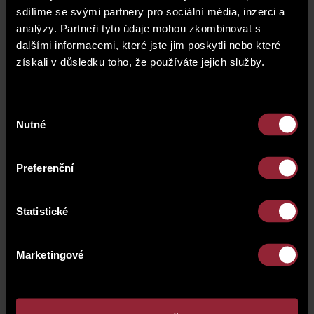
date of signing the Reservation Agreement
sdílíme se svými partnery pro sociální média, inzerci a
analýzy. Partneři tyto údaje mohou zkombinovat s
FIRST INSTALLMENT
dalšími informacemi, které jste jim poskytli nebo které
10% of the purchase price (minus the reservation
získali v důsledku toho, že používáte jejich služby.
fee) + legal VAT as a first installment due in 5 days
from the date of signing the Contingent Agreement
on transfer the unit
Výběr
Nutné
BALANCE PAYMENT
souhlasu
90% of the purchase price + legal VAT as a balance
payment due before signing the Unit Transfer
Preferenční
Agreement
MORTGAGE FINANCING
Statistické
The property purchase of an estate is a very
significant moment in a person's life and our main
Marketingové
focus is to ensure it becomes a pleasant experience.
We offer all legal, financial and professional services
to be rendered by our company, we also help you in
choosing the most favourable option of mortgage