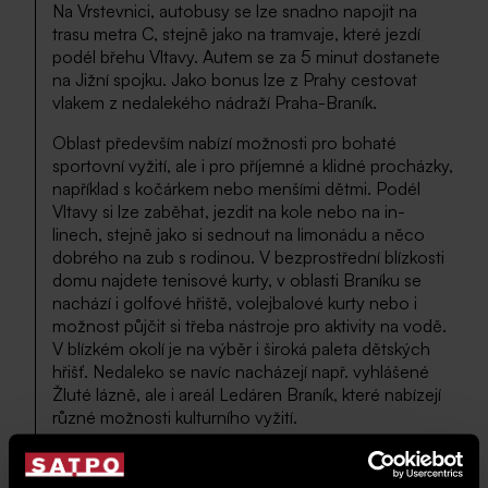
Na Vrstevnici, autobusy se lze snadno napojit na
trasu metra C, stejně jako na tramvaje, které jezdí
podél břehu Vltavy. Autem se za 5 minut dostanete
na Jižní spojku. Jako bonus lze z Prahy cestovat
vlakem z nedalekého nádraží Praha-Braník.
Oblast především nabízí možnosti pro bohaté
sportovní vyžití, ale i pro příjemné a klidné procházky,
například s kočárkem nebo menšími dětmi. Podél
Vltavy si lze zaběhat, jezdit na kole nebo na in-
linech, stejně jako si sednout na limonádu a něco
dobrého na zub s rodinou. V bezprostřední blízkosti
domu najdete tenisové kurty, v oblasti Braníku se
nachází i golfové hřiště, volejbalové kurty nebo i
možnost půjčit si třeba nástroje pro aktivity na vodě.
V blízkém okolí je na výběr i široká paleta dětských
hřišť. Nedaleko se navíc nacházejí např. vyhlášené
Žluté lázně, ale i areál Ledáren Braník, které nabízejí
různé možnosti kulturního vyžití.
Kam vyrazit v okolí