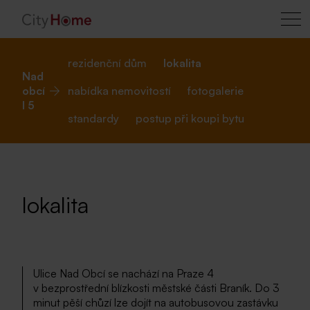
rezidenční dům
lokalita
Nad
obcí
nabídka nemovitostí
fotogalerie
I 5
standardy
postup při koupi bytu
lokalita
Ulice Nad Obcí se nachází na Praze 4
v bezprostřední blízkosti městské části Braník. Do 3
minut pěší chůzí lze dojít na autobusovou zastávku