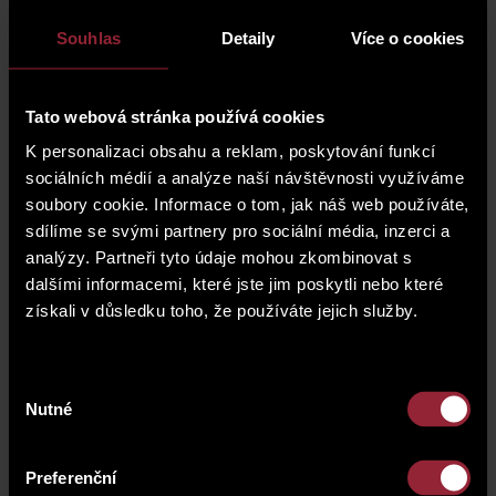
tenisový klub Konstruktiva
Souhlas
Detaily
Více o cookies
plavecký bazén Zelený pruh
Ledárny Braník
Filmové muzeum
Tato webová stránka používá cookies
park Dlouhá cesta
K personalizaci obsahu a reklam, poskytování funkcí
Přátelská zahrada
sociálních médií a analýze naší návštěvnosti využíváme
Branické skály
soubory cookie. Informace o tom, jak náš web používáte,
sdílíme se svými partnery pro sociální média, inzerci a
Žluté lázně
analýzy. Partneři tyto údaje mohou zkombinovat s
DBK Budějovická
dalšími informacemi, které jste jim poskytli nebo které
Arkády Pankrác
získali v důsledku toho, že používáte jejich služby.
Výběr
Nutné
souhlasu
Preferenční