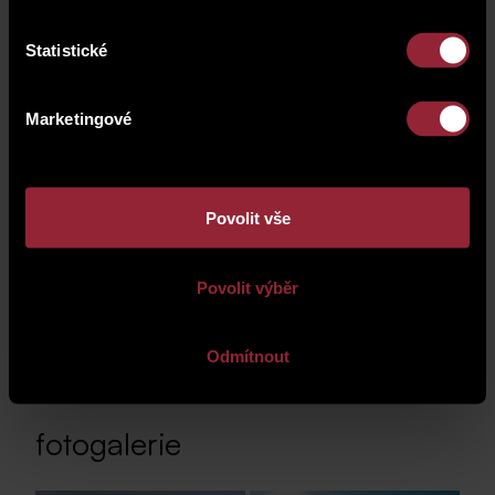
Statistické
Marketingové
4
2
Povolit vše
Povolit výběr
Odmítnout
fotogalerie