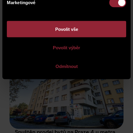
Marketingové
Spuštěn nový prodej bytů na Praze 8
Spustili jsme prodej prvních 7 bytů v bytovém
Povolit vše
domě
Vosmíkových
, který přináší moderní
městské bydlení v atraktivní lokalitě Prahy 8.
Povolit výběr
Odmítnout
Spuštěn prodej bytů na Praze 4 u metra