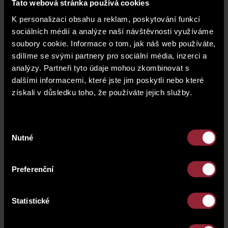
3.
Tato webová stránka používá cookies
Přijďte si vybrat Vaše nové bydlení
z pestré
K personalizaci obsahu a reklam, poskytování funkcí
nabídky bytů v lokalitě, která nabízí ideální
sociálních médií a analýze naší návštěvnosti využíváme
rovnováhu mezi klidným rezidenčním bydlením a
soubory cookie. Informace o tom, jak náš web používáte,
plnohodnotným městským životem s bohatou
sdílíme se svými partnery pro sociální média, inzerci a
občanskou vybaveností. Každý si domů navíc
odnese
dárkový poukaz od společnosti
analýzy. Partneři tyto údaje mohou zkombinovat s
ProBydlení
v hodnotě 5 % slevy na veškerý
dalšími informacemi, které jste jim poskytli nebo které
sortiment a služby a nebude chybět ani
bohaté
získali v důsledku toho, že používáte jejich služby.
občerstvení.
Výběr
Nutné
souhlasu
Preferenční
Statistické