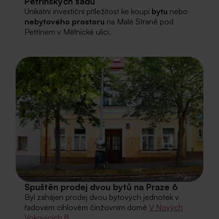
Petřínských sadů
Unikátní investiční příležitost ke koupi
bytu
nebo
nebytového prostoru
na Malé Straně pod
Petřínem v Mělnické ulici.
Spuštěn prodej dvou bytů na Praze 6
Byl zahájen prodej dvou bytových jednotek v
řadovém cihlovém činžovním domě
V Nových
Vokovicích 8
.