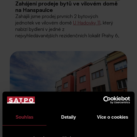
Zahájení prodeje bytů ve vilovém domě
na Hanspaulce
Zahájili jsme prodej prvních 2 bytových
jednotek ve vilovém domě
U Hadovky 11
, který
nabízí bydlení v jedné z
nejvyhledávanějších rezidenčních lokalit Prahy 6,
Souhlas
Detaily
Více o cookies
POZVÁNKA na den otevřených dveří 19.