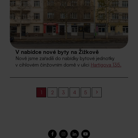
V nabídce nové byty na Žižkově
Nově jsme zařadili do nabídky bytové jednotky
v cihlovém činžovním domě v ulici
Hartigova 135.
1
2
3
4
5