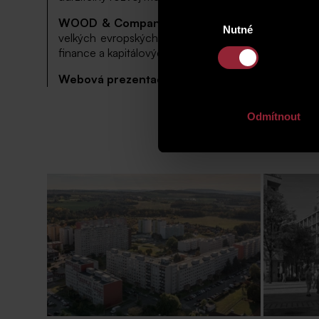
Výběr
WOOD & Company
je významná finanční a inves
Nutné
souhlasu
velkých evropských městech – Praze, Bratislavě, V
finance a kapitálových trhů, obchodování s cennými p
Webová prezentace projektu VITA Písnice:
www.
Odmítnout