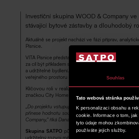
Investiční skupina WOOD & Company ve spo
stávající bytové zástavby a dlouhodobý r
Aktuálně se projekt nachází ve fázi příprav, analyt
Písnice.
VITA Písnice představuje dlouhodobý závazek s ho
za cíl být příkladem smysluplné proměny městského p
a udržitelné bydlení. Součástí projektu bude postu
veřejného prostoru i citlivé doplnění nové zástavby.
Souhlas
Klíčovou roli v realizaci projektu hrají dlouholet
značkou City Home, zatímco budoucí stavební rozv
Tato webová stránka použív
„Do projektu vstupujeme s jasnou vizí a dlouhodobou o
K personalizaci obsahu a re
přinese hodnotu současným i budoucím generacím. V
cookie. Informace o tom, jak
Company,“ říká Dana Knížková, investiční ředitelka s
tyto údaje mohou zkombinovat
používáte jejich služby.
Skupina SATPO
působí na českém realitním trhu v
udržitelný rozvoj městského bydlení.