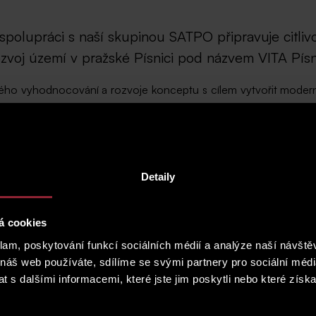
lupráci s naší skupinou SATPO připravuje citlivou
ozvoj území v pražské Písnici pod názvem VITA Písn
ického vyhodnocování a rozvoje konceptu s cílem vytvořit modern
rizontem přes deset let. Skupiny SATPO a WOOD & Company si 
rostředí a ukázat, že i sídlištní zástavba může nabídnout plnoh
pná obnova domů, realizace energetických opatření včetně zatepl
Detaily
é zkušenosti skupiny SATPO. Kompletní správa nemovitostí, náje
oj území bude realizován pod značkou SATPO.
á cookies
dpovědností. Nejde nám o rychlou proměnu lokality, ale o systemat
klam, poskytování funkcí sociálních médií a analýze naší návšt
ážíme si dosavadní spolupráce se společností CIB Rental a tě
 náš web používáte, sdílíme se svými partnery pro sociální média
kupiny SATPO.
 s dalšími informacemi, které jste jim poskytli nebo které získa
íce než 30 let a stojí za řadou úspěšných rezidenčních projek