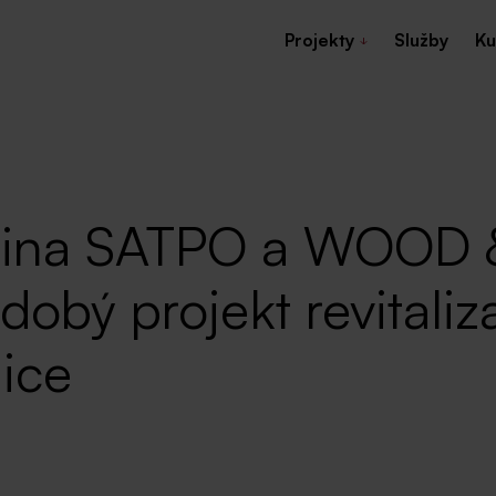
Projekty
Služby
Ku
kupina SATPO a WOOD
dobý projekt revitaliz
nice