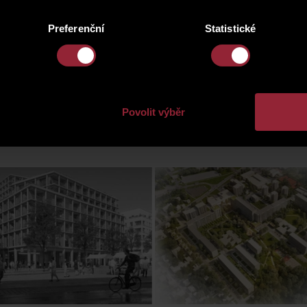
tiční skupina s předním postavením na středoevropském trhu. 
Preferenční
Statistické
aršavě, Miláně, Bukurešti, Budapešti, Dublinu a Londýně. Zam
apíry a správy majetku. Významnou součástí skupiny jsou realitní
vita-pisnice.cz
Povolit výběr