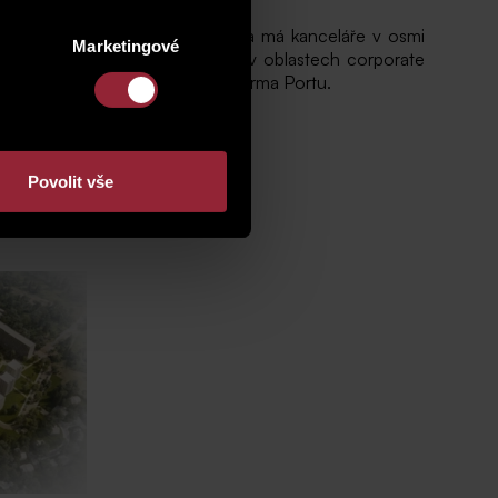
Společnost vznikla v roce 1991 a má kanceláře v osmi
Marketingové
ěřuje se na poskytování služeb v oblastech corporate
 fondy a investiční online platforma Portu.
Povolit vše