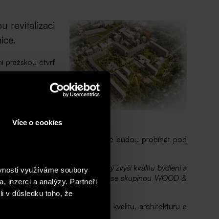
 revitalizaci
ice.
í pražskou čtvrť
společně kladou
odnotné, moderní
ování, kultivace
Více o cookies
mní vztahy a postupná revitalizace budou probíhat pod
ický a promyšlený přístup, který zvýší kvalitu bydlení a
ěvnosti využíváme soubory
šíme se na dlouhodobé partnerství se skupinou WOOD &
, inzerci a analýzy. Partneři
li v důsledku toho, že
tů. Dlouhodobě se zaměřuje na kvalitu, architekturu a