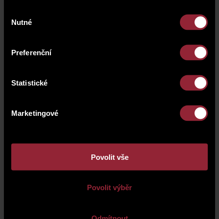
vás rádi seznámí naši realitní makléři. Domluvte si
Výběr
individuální prohlídku a objevte bydlení s jedinečnou
Nutné
souhlasu
atmosférou pražského Karlína a využijte příležitost
zhodnocení vaší investice.
Preferenční
Statistické
Marketingové
Povolit vše
Povolit výběr
Odmítnout