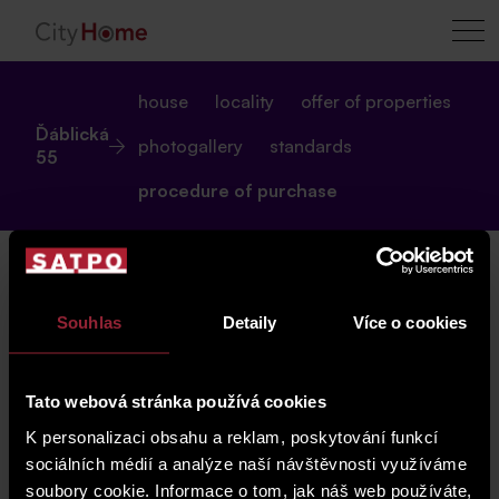
house
locality
offer of properties
Ďáblická
photogallery
standards
55
procedure of purchase
Souhlas
Detaily
Více o cookies
RESERVATION FEE
Tato webová stránka používá cookies
K personalizaci obsahu a reklam, poskytování funkcí
CZK 100,000 + legal VAT, due in 5 days from the
date of signing the Reservation Agreement
sociálních médií a analýze naší návštěvnosti využíváme
soubory cookie. Informace o tom, jak náš web používáte,