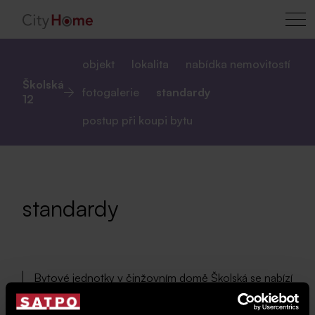
objekt
lokalita
nabídka nemovitostí
Školská
fotogalerie
standardy
12
postup při koupi bytu
standardy
Bytové jednotky v činžovním domě Školská se nabízí
ve standardu finálního dokončení. V rámci domu
jsou naplánované investice do vyššího standardu a