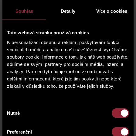
opravy, které zvýší hodnotu zakoupené
nemovitosti.
Souhlas
Detaily
Více o cookies
PLÁNOVANÉ OPRAVY A
Tato webová stránka používá cookies
K personalizaci obsahu a reklam, poskytování funkcí
INVESTICE
sociálních médií a analýze naší návštěvnosti využíváme
soubory cookie. Informace o tom, jak náš web používáte,
Vybudování bezbariérového výtahu
sdílíme se svými partnery pro sociální média, inzerci a
Výměna stoupaček
analýzy. Partneři tyto údaje mohou zkombinovat s
dalšími informacemi, které jste jim poskytli nebo které
Oprava suterénu
získali v důsledku toho, že používáte jejich služby.
Revitalizace společných prostor, výmalba,
oprava linkrusty
Zasekání slaboproudých rozvodů ve
Výběr
společných prostorách a sjednocení elektro
Nutné
souhlasu
prvků
Doplnění revizních dvířek a krytů rozvaděčů
Preferenční
Instalace vstupního čipového systému,