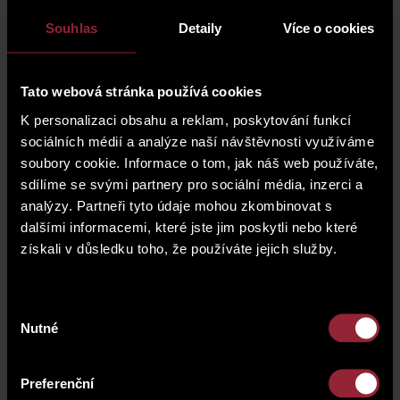
vytápění je řešeno lokálně pomocí WAW nebo
vlastních plynových kotlů, což umožňuje individuální
Souhlas
Detaily
Více o cookies
regulaci provozních nákladů.
Dům je napojen na všechny inženýrské sítě a
Tato webová stránka používá cookies
disponuje novou střechou. Společné prostory jsou
v udržovaném stavu a dům není vybaven výtahem.
K personalizaci obsahu a reklam, poskytování funkcí
sociálních médií a analýze naší návštěvnosti využíváme
Do budoucna jsou plánovány také úpravy
soubory cookie. Informace o tom, jak náš web používáte,
společných částí domu, zejména oprava fasády,
sdílíme se svými partnery pro sociální média, inzerci a
obnova vstupního vestibulu a kultivace dvorního
analýzy. Partneři tyto údaje mohou zkombinovat s
prostoru. Tyto investice dále zvýší komfort bydlení i
dlouhodobou hodnotu celé nemovitosti.
dalšími informacemi, které jste jim poskytli nebo které
získali v důsledku toho, že používáte jejich služby.
Domluvit si schůzku či prohlídku
Výběr
Nutné
souhlasu
Potřebujete více informací o nemovitosti nebo si
chcete sjednat prohlídku? Vyplňte formulář a my se
Preferenční
vám obratem ozveme.