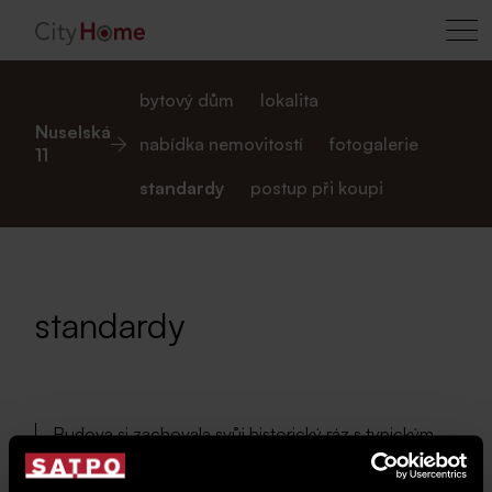
bytový dům
lokalita
Nuselská
nabídka nemovitostí
fotogalerie
11
standardy
postup při koupi
standardy
Budova si zachovala svůj historický ráz s typickým
uspořádáním městského činžovního domu. Okna
jsou kombinací dřevěných a plastových výplní a