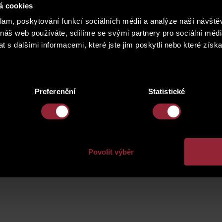
á cookies
le vašich potřeb.
klam, poskytování funkcí sociálních médií a analýze naší návšt
 náš web používáte, sdílíme se svými partnery pro sociální média
rada, nádherné výhledy, výborná dopravní dostupnost a bohatá o
zrekonstruovány, přičemž zachováme původní prvky. Navíc bude
 s dalšími informacemi, které jste jim poskytli nebo které získa
ku?
Vyplňte kontaktní formulář na stránce projeku:
https://www.ci
-dum
a my vám rádi poskytneme podrobnosti k tomuto unikátním
Preferenční
Statistické
Povolit výběr