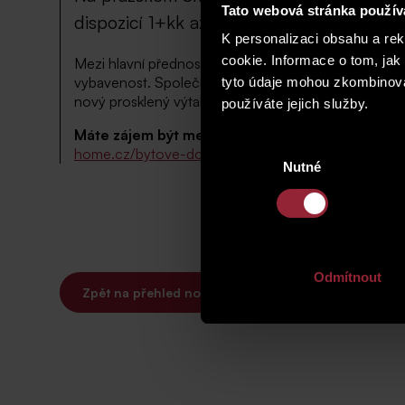
Tato webová stránka použív
dispozicí 1+kk až 3+1 s možností úprav d
K personalizaci obsahu a re
cookie. Informace o tom, jak
Mezi hlavní přednosti patří prostorná společná zah
vybavenost. Společné prostory domu budou citlivě 
tyto údaje mohou zkombinovat
nový prosklený výtah, přisazený k fasádě domu.
používáte jejich služby.
Máte zájem být mezi prvními, kdo obdrží nabíd
Výběr
home.cz/bytove-domy/na-vaclavce-34/rezidencni
Nutné
souhlasu
Odmítnout
Zpět na přehled novinek