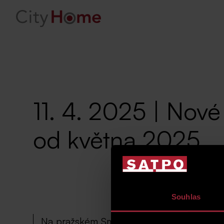
11. 4. 2025 | Nové
od května 2025
Souhlas
Na pražském Smíchově, v klidné vilové čt