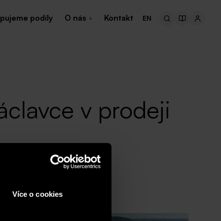
pujeme podíly
O nás
Kontakt
EN
áclavce v prodeji
Více o cookies
otek s