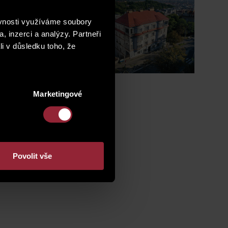
ěvnosti využíváme soubory
, inzerci a analýzy. Partneři
bčanská
 instalován
li v důsledku toho, že
ty-
u projektu.
Marketingové
Povolit vše