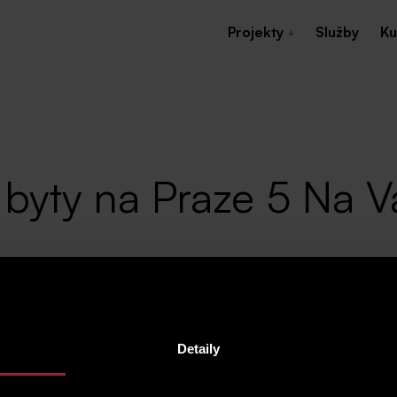
Projekty
Služby
Ku
 byty na Praze 5 Na V
Detaily
vrti Malvazinky, připravujeme prodej bytových jedn