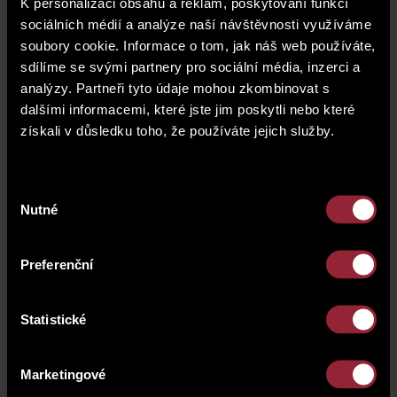
K personalizaci obsahu a reklam, poskytování funkcí
sociálních médií a analýze naší návštěvnosti využíváme
soubory cookie. Informace o tom, jak náš web používáte,
sdílíme se svými partnery pro sociální média, inzerci a
analýzy. Partneři tyto údaje mohou zkombinovat s
dalšími informacemi, které jste jim poskytli nebo které
získali v důsledku toho, že používáte jejich služby.
Výběr
Nutné
souhlasu
Preferenční
Address
Statistické
DBK BUDĚJOVICKÁ
Marketingové