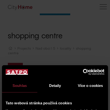
shopping centre
Projects
Nad obcí I 5
locality
shopping
centre
Map
Souhlas
Detaily
Více o cookies
Tato webová stránka používá cookies