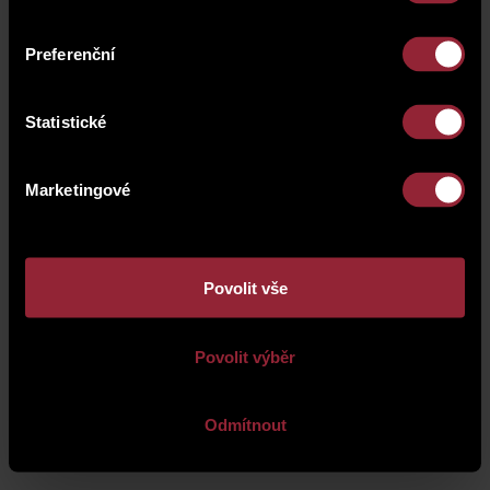
Preferenční
Statistické
Marketingové
Povolit vše
Povolit výběr
O společnosti
|
Správa majetku
|
Ochrana osobních údajů
|
Kontakt
|
Kariéra
Odmítnout
PRO INVESTORY
|
PRO AKCIONÁŘE
Redakční systém
WebRedakce
-
NETservis s.r.o.
© 2026