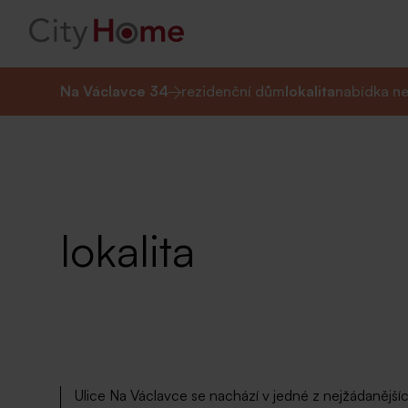
Na Václavce 34
rezidenční dům
lokalita
nabídka ne
lokalita
Ulice Na Václavce se nachází v jedné z nejžádanějšíc