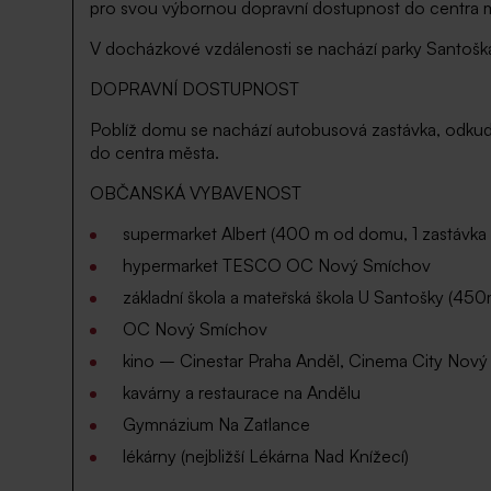
pro svou výbornou dopravní dostupnost do centra m
V docházkové vzdálenosti se nachází parky Santoška, 
DOPRAVNÍ DOSTUPNOST
Poblíž domu se nachází autobusová zastávka, odkud 
do centra města.
OBČANSKÁ VYBAVENOST
supermarket Albert (400 m od domu, 1 zastávk
hypermarket TESCO OC Nový Smíchov
základní škola a mateřská škola U Santošky (45
OC Nový Smíchov
kino – Cinestar Praha Anděl, Cinema City Nov
kavárny a restaurace na Andělu
Gymnázium Na Zatlance
lékárny (nejbližší Lékárna Nad Knížecí)