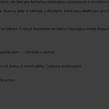
ěsta, ale také pro bohatou občanskou vybavenost a množství zel
Husovy sady či zahrady u Kinských, které jsou ideální pro prochá
se během 5 minut dostanete na stanici tramvaje a metra (trasa 
a autobusem – zastávka u domu)
0m od domu, 6 minut pěšky, 1 stanice autobusem)
ý Smíchov