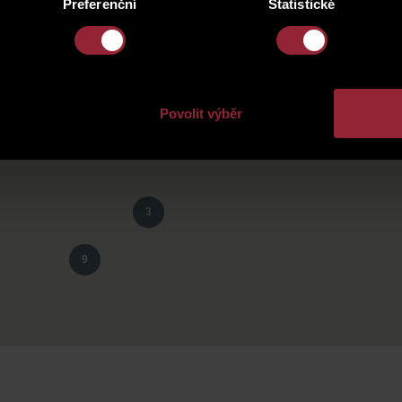
Preferenční
Statistické
Povolit výběr
3
9