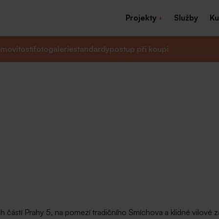
Projekty
Služby
Ku
movitostí
fotogalerie
standardy
postup při koupi
h částí Prahy 5, na pomezí tradičního Smíchova a klidné vilové z