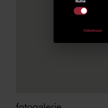
Nutné
souhlasu
Odmítnout
fotogalerie