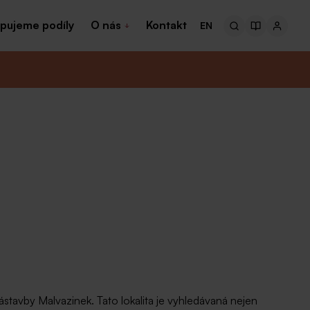
pujeme podíly
O nás
Kontakt
EN
ástavby Malvazinek. Tato lokalita je vyhledávaná nejen