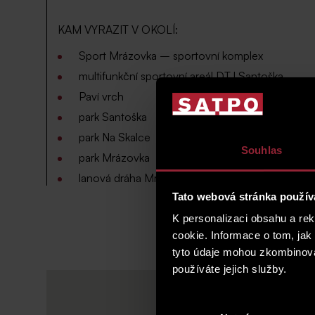
KAM VYRAZIT V OKOLÍ:
Sport Mrázovka – sportovní komplex
multifunkční sportovní areál DTJ Santoška
Paví vrch
park Santoška
park Na Skalce
Souhlas
park Mrázovka
lanová dráha Mrázovka
Tato webová stránka použív
K personalizaci obsahu a re
cookie. Informace o tom, jak
tyto údaje mohou zkombinovat
používáte jejich služby.
Výběr