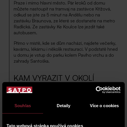
Praze i mimo hlavní město. Pár kroků od domu
můžete nastoupit na tramvaj na zastávce Křížová,
odkud se jste za 5 minut na Andělu nebo na
zastávku Braunova, ze které se dostanete na metro
Radlická. Ze zastávky Ke Koulce lze jezdit také
autobusem.
Přímo v místě, kde se dům nachází, najdete večerky,
kavárnu, lékárnu i několik restaurací. V podstatě hned
u domu je vstup do parku kolem Pavího vrchu a do
zahrady Santoška.
KAM VYRAZIT V OKOLÍ
Paví vrch
zahrada Santoška
Souhlas
Detaily
Více o cookies
Dívčí hrady
restaurant Baldrian
sportovní klub Motorlet Praha
Tato webová stránka používá cookies