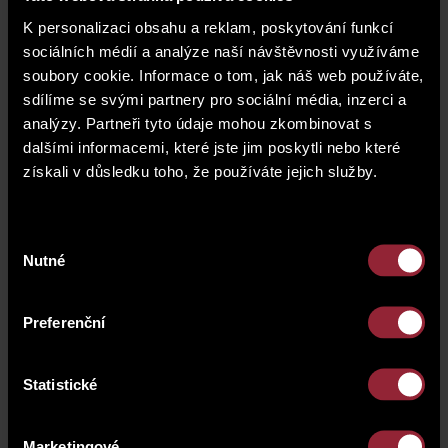
Sportcentrum Radlice
K personalizaci obsahu a reklam, poskytování funkcí
OC Nový Smíchov
sociálních médií a analýze naší návštěvnosti využíváme
soubory cookie. Informace o tom, jak náš web používáte,
sdílíme se svými partnery pro sociální média, inzerci a
analýzy. Partneři tyto údaje mohou zkombinovat s
dalšími informacemi, které jste jim poskytli nebo které
získali v důsledku toho, že používáte jejich služby.
Výběr
Nutné
souhlasu
Preferenční
Statistické
2
3
Marketingové