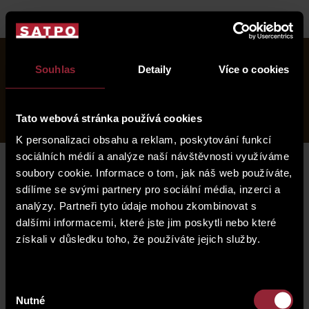
objekt
lokalita
fotogalerie
Souhlas
Detaily
Více o cookies
Dvorecké
otázky a odpovědi
standardy
náměstí 2
postup při koupi bytu
Tato webová stránka používá cookies
K personalizaci obsahu a reklam, poskytování funkcí
sociálních médií a analýze naší návštěvnosti využíváme
soubory cookie. Informace o tom, jak náš web používáte,
sdílíme se svými partnery pro sociální média, inzerci a
objekt
analýzy. Partneři tyto údaje mohou zkombinovat s
dalšími informacemi, které jste jim poskytli nebo které
získali v důsledku toho, že používáte jejich služby.
Výběr
Nutné
souhlasu