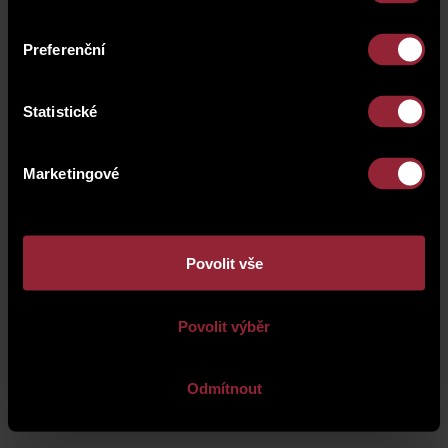
Zobrazit dostupné jednotky
Preferenční
Statistické
Marketingové
Povolit vše
Povolit výběr
O společnosti
|
Správa majetku
|
Ochrana osobních údajů
|
Kontakt
|
Kariéra
Odmítnout
PRO INVESTORY
|
PRO AKCIONÁŘE
Redakční systém
WebRedakce
-
NETservis s.r.o.
© 2026