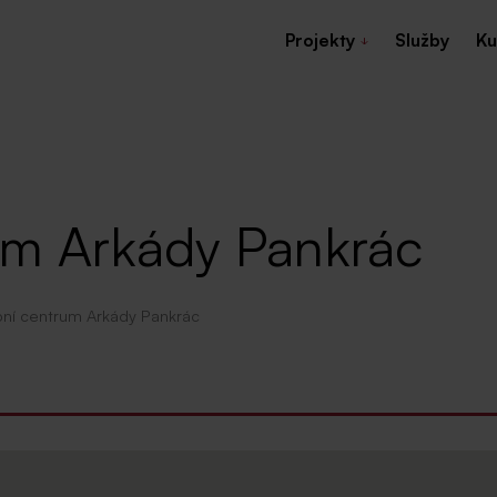
Projekty
Služby
Ku
um Arkády Pankrác
ní centrum Arkády Pankrác