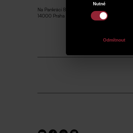
Nutné
souhlasu
Na Pankráci 86
14000 Praha 4
Odmítnout