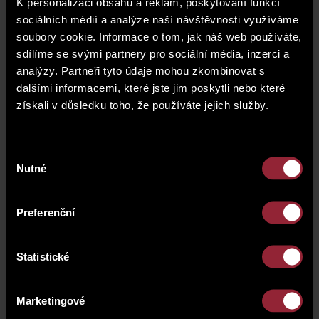
K personalizaci obsahu a reklam, poskytování funkcí
sociálních médií a analýze naší návštěvnosti využíváme
soubory cookie. Informace o tom, jak náš web používáte,
sdílíme se svými partnery pro sociální média, inzerci a
analýzy. Partneři tyto údaje mohou zkombinovat s
dalšími informacemi, které jste jim poskytli nebo které
získali v důsledku toho, že používáte jejich služby.
Výběr
Nutné
souhlasu
Preferenční
Adresa
Statistické
Voctářova 2499/20
18000 Praha 8
Marketingové