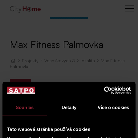
Max Fitness Palmovka
Projekty
Vosmíkových 3
lokalita
Max Fitness
Palmovka
Mapa
Souhlas
Detaily
Více o cookies
Tato webová stránka používá cookies