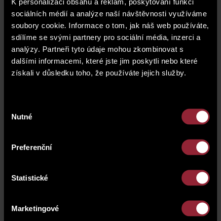
K personalizaci obsahu a reklam, poskytování funkcí
sociálních médií a analýze naší návštěvnosti využíváme
soubory cookie. Informace o tom, jak náš web používáte,
sdílíme se svými partnery pro sociální média, inzerci a
analýzy. Partneři tyto údaje mohou zkombinovat s
dalšími informacemi, které jste jim poskytli nebo které
získali v důsledku toho, že používáte jejich služby.
Výběr
Nutné
souhlasu
Preferenční
Adresa
Statistické
Evropská 2588, 160 00 Praha 6
Praha 6
Marketingové