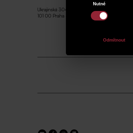
Nutné
souhlasu
Ukrajinská 304/2b
101 00 Praha 4-Vršovice
Odmítnout