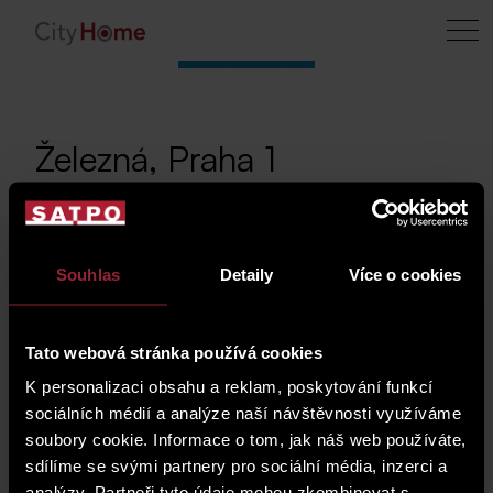
Železná, Praha 1
Prodej vlastnického podílu v domě v ulici
Souhlas
Detaily
Více o cookies
Železná 494/22, Praha 1
Tato webová stránka používá cookies
Počet jednotek: 13
2
Celková plocha: 1 134 m
K personalizaci obsahu a reklam, poskytování funkcí
Vlastnický podíl: 0,33 %
sociálních médií a analýze naší návštěvnosti využíváme
Rok realizace: 2021
soubory cookie. Informace o tom, jak náš web používáte,
sdílíme se svými partnery pro sociální média, inzerci a
analýzy. Partneři tyto údaje mohou zkombinovat s