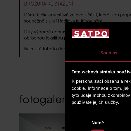
BROŽURA KE STAŽENÍ
Dům Radlická sestává ze dvou částí, které jsou propo
souběžně s ulicí Radlická je třípodlažní.
Díky výborné dopravní dostupností
nejen autem bez 
oblíbenou lokalitou pro sídla mnoha společností. Na
Na místě tohoto domu postaví
společnost SATPO
no
Souhlas
Tato webová stránka použív
K personalizaci obsahu a re
cookie. Informace o tom, jak
fotogalerie
tyto údaje mohou zkombinovat
používáte jejich služby.
Výběr
Nutné
souhlasu