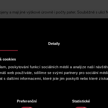
jeny a mají jiné výškové úrovně i počty pater. Souběžně s ulicí 
dopravních kolapsů, ale především prostřednictvím MHD (převážn
chází se zde vysoká koncentrace podnikatelů a živnostníků z různ
vou Rezidenci Laurova.
Detaily
á cookies
klam, poskytování funkcí sociálních médií a analýze naší návšt
 náš web používáte, sdílíme se svými partnery pro sociální média
 s dalšími informacemi, které jste jim poskytli nebo které získa
Preferenční
Statistické