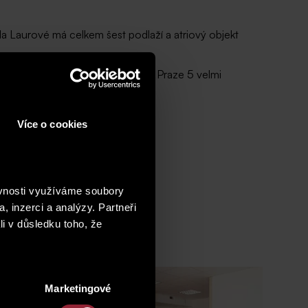
Na Laurové má celkem šest podlaží a atriový objekt
ě metrem), je Radlická ulice na Praze 5 velmi
ých oblastí.
Více o cookies
ěvnosti využíváme soubory
, inzerci a analýzy. Partneři
li v důsledku toho, že
Marketingové