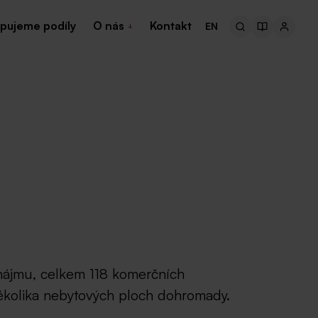
pujeme podíly
O nás
Kontakt
EN
onájmu, celkem 118 komerčních
 několika nebytových ploch dohromady.