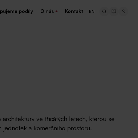
pujeme podíly
O nás
Kontakt
EN
chitektury ve třicátých letech, kterou se
ch jednotek a komerčního prostoru.