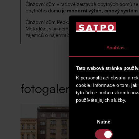
Činžovní dům v řadové zástavbě obytných domů se
obytného domu je
moderní výtah, čipový systém
Činžovní dům Peckova je umístěn ve stejnojmenné ulic
Metoděje, v samém sousedství Karlínského náměstí. 
zájemců o nájemní bydlení. Zvýšená poptávka po ná
Souhlas
Tato webová stránka použív
K personalizaci obsahu a re
fotogalerie
cookie. Informace o tom, jak
tyto údaje mohou zkombinovat
používáte jejich služby.
Výběr
Nutné
souhlasu