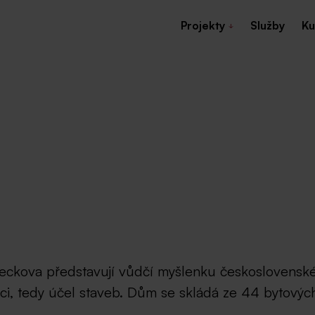
Projekty
Služby
Ku
kova představují vůdčí myšlenku československé ar
nkci, tedy účel staveb. Dům se skládá ze 44 bytový