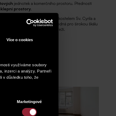
tových
jednotek a komerčního prostoru. Předností
klepní prostory
.
 právě revitalizovaným parkem a kostelem Sv. Cyrila a
žeb v docházkové vzdálenosti vhodná pro širokou škálu
budovám v okolí Rohanského nábřeží.
Více o cookies
ěvnosti využíváme soubory
, inzerci a analýzy. Partneři
li v důsledku toho, že
Marketingové