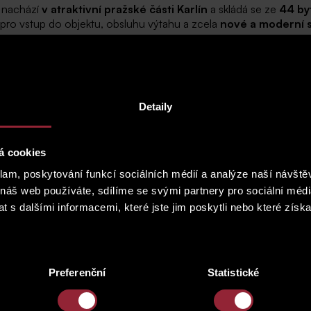
 nachází
v atraktivní pražské části Karlín
a skládá se ze
44 by
pro vstup do objektu, obsluhu výtahu a zcela
nové a moderní s
i v Praze 8 – Karlín. Jedná se o klidnou ulici přímo sousedící s
Lokalita je díky perfektnímu dopravnímu spojení a bezpočtu slu
jemním bydlení je zaznamenána i díky četným administrativním 
Detaily
á cookies
klam, poskytování funkcí sociálních médií a analýze naší návšt
 náš web používáte, sdílíme se svými partnery pro sociální média
 s dalšími informacemi, které jste jim poskytli nebo které získa
Preferenční
Statistické