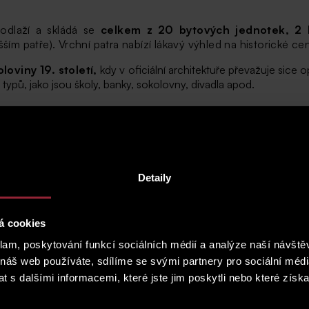
odlaží a skládá se
celkem z 20 bytových jednotek, 2 k
šším patře).
Vrchní patra nabízí lákavý výhled na historické ce
loviny 19. století,
kdy v oficiální architektuře převažuje sice
typů, jako jsou školy, banky, sokolovny, divadla apod.
Detaily
á cookies
klam, poskytování funkcí sociálních médií a analýze naší návšt
 náš web používáte, sdílíme se svými partnery pro sociální média
 s dalšími informacemi, které jste jim poskytli nebo které získa