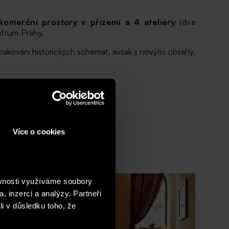
omerční prostory v přízemí a 4 ateliéry
(dva
ntrum Prahy.
 opakování historických schémat, avšak s novými obsahy,
Více o cookies
ěvnosti využíváme soubory
, inzerci a analýzy. Partneři
li v důsledku toho, že