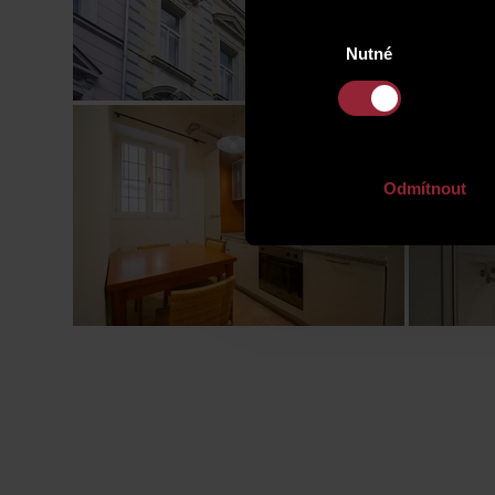
Výběr
Nutné
souhlasu
Odmítnout