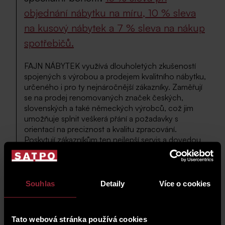
objednání nábytku na míru, 10 % sleva
na kusový nábytek a 7 % sleva na nákup
spotřebičů.
FAJN NÁBYTEK využívá dlouholetých zkušeností
spojených s výrobou a prodejem kvalitního nábytku,
určeného i pro ty nejnáročnější zákazníky. Zaměřují
se na prodej renomovaných značek českých,
slovenských a také německých výrobců, což jim
umožňuje splnit veškerá přání a požadavky s
orientací na preciznost a kvalitu zpracování.
Poskytují zákazníkům ten nejlepší servis a dovedou
nabídnout sortiment opravdu pro každého. Neprání
se originálním a neotřelým návrhům a programům na
míru.
To vše za velmi dostupné ceny.
Souhlas
Detaily
Více o cookies
Slevu je možné uplatnit po předložení karty klubu
LIVING.
Informace o našich obchodních partnerech
Tato webová stránka používá cookies
najdete na stránkách
klubu L
IVING
.