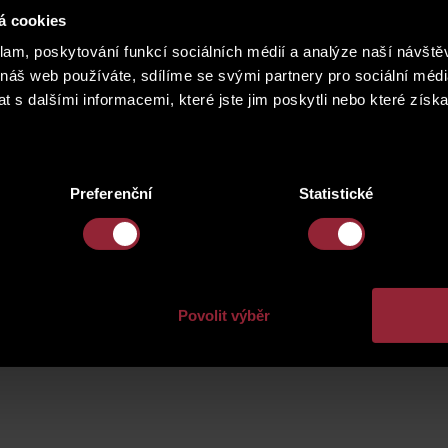
á cookies
klam, poskytování funkcí sociálních médií a analýze naší návšt
ám za dosavadní spolupráci i důvěru.
 náš web používáte, sdílíme se svými partnery pro sociální média
 s dalšími informacemi, které jste jim poskytli nebo které získa
e i klientské centrum budou zavřené od pondělí 23. 12. 20
25.
Preferenční
Statistické
Povolit výběr