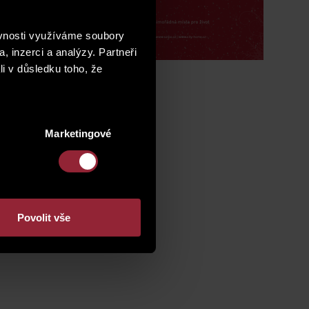
ěvnosti využíváme soubory
, inzerci a analýzy. Partneři
li v důsledku toho, že
24 do 1. 1. 2025.
Marketingové
Povolit vše