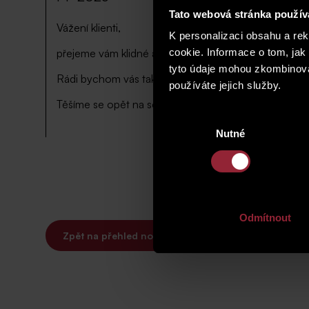
Tato webová stránka použív
Vážení klienti,
K personalizaci obsahu a re
přejeme vám klidné a radostné Vánoce a děkujeme v
cookie. Informace o tom, jak
tyto údaje mohou zkombinovat
Rádi bychom vás také informovali, že
naše kancelář
používáte jejich služby.
Těšíme se opět na setkání v novém roce od 2. 1. 20
Výběr
Nutné
souhlasu
Odmítnout
Zpět na přehled novinek