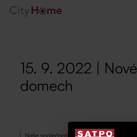
15. 9. 2022 | Nové
domech
Naše společnost je nově zapsána na LV č