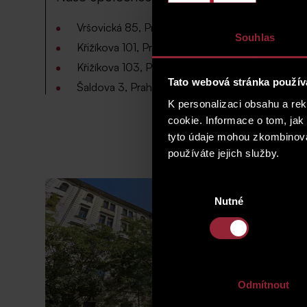
Vršovická 85, Praha 10 – Vršovice, podíl 33%
Souhlas
Křižíkova 101, Praha 8 – Karlín, podíl 34%
Křižíkova 103, Praha 8 – Karlín, podíl 34%
Tato webová stránka použív
Šaldova 3, Praha 8 – Karlín, podíl 34%
K personalizaci obsahu a re
cookie. Informace o tom, jak
tyto údaje mohou zkombinovat
používáte jejich služby.
Výběr
Nutné
souhlasu
Odmítnout