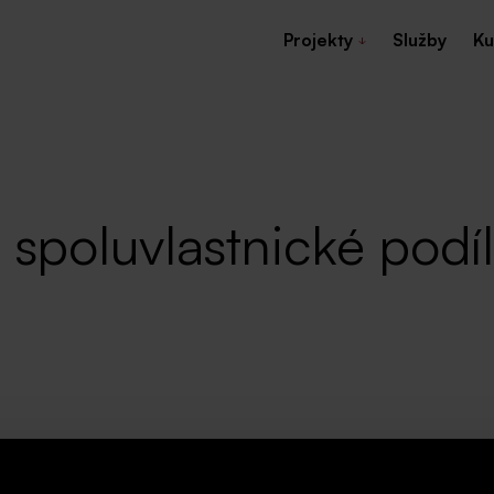
Projekty
Služby
Ku
 spoluvlastnické podí
tyř činžovních domů na Praze 8 a 10.