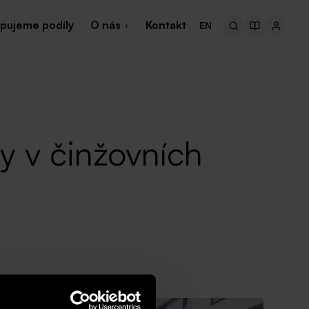
pujeme podíly
O nás
Kontakt
EN
ly v činžovních