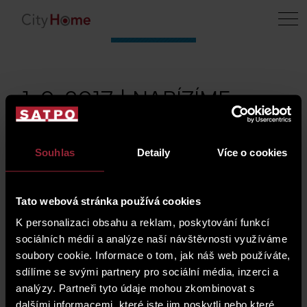
1. 9. 2017 | NABÍZÍME
VÝHODNĚ - komerční a
kancelářské plochy
Souhlas
Detaily
Více o cookies
Tato webová stránka používá cookies
Nabízíme cenově
K personalizaci obsahu a reklam, poskytování funkcí
sociálních médií a analýze naší návštěvnosti využíváme
velmi atraktivní
soubory cookie. Informace o tom, jak náš web používáte,
funkční komerční
sdílíme se svými partnery pro sociální média, inzerci a
prostory na
analýzy. Partneři tyto údaje mohou zkombinovat s
pronájem v centru Prahy. Komerční dům
dalšími informacemi, které jste jim poskytli nebo které