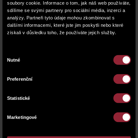
soubory cookie. Informace o tom, jak náš web používáte,
Desáté výročí je významné nejen svým jubilejním
sdílíme se svými partnery pro sociální média, inzerci a
číslem, ale i tím, že je poprvé vydané jménem
analýzy. Partneři tyto údaje mohou zkombinovat s
společnosti SATPO management s prezentací
dalšími informacemi, které jste jim poskytli nebo které
projektů SATPO a
City Home
. SATPO news se
získali v důsledku toho, že používáte jejich služby.
vydává od roku 2016. Distribuce jde na naše klienty,
obchodní partnery, na různé akce, kterých se
účastníme či sponzorujeme.
Výběr
Nutné
Podívejte se také na krátké
video na Instagramu
.
souhlasu
Preferenční
Statistické
Marketingové