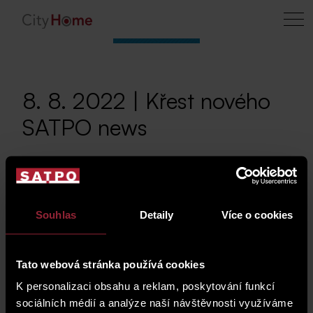
8. 8. 2022 | Křest nového
SATPO news
Slavnostní křest
Souhlas
Detaily
Více o cookies
nového SATPO
news, které shrnuje
novinky a události za
Tato webová stránka používá cookies
několik měsíců naší
K personalizaci obsahu a reklam, poskytování funkcí
skupiny SATPO.
sociálních médií a analýze naší návštěvnosti využíváme