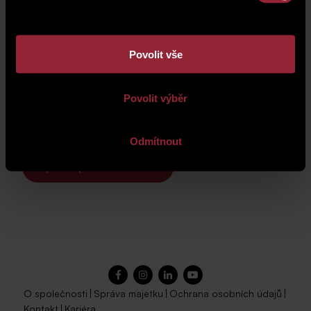
Povolit vše
Povolit výběr
Odmítnout
Zpět na přehled novinek
O společnosti
|
Správa majetku
|
Ochrana osobních údajů
|
Kontakt
|
Kariéra