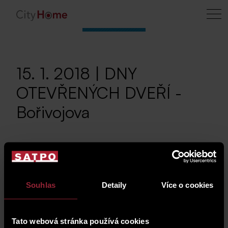
15. 1. 2018 | DNY
OTEVŘENÝCH DVEŘÍ -
Bořivojova
Přijměte, prosím, naše
pozvání a přijďte si
Souhlas
Detaily
Více o cookies
vybrat ze široké
nabídky atraktivních
Tato webová stránka používá cookies
bytů v rezidenčním