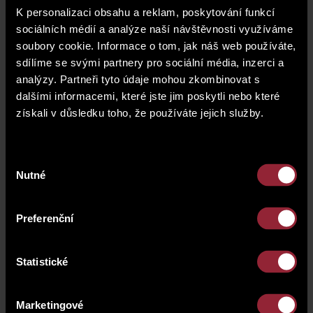
K personalizaci obsahu a reklam, poskytování funkcí
domě v
sociálních médií a analýze naší návštěvnosti využíváme
ulici Bořivojova 92 v
soubory cookie. Informace o tom, jak náš web používáte,
samém srdci Prahy 3,
sdílíme se svými partnery pro sociální média, inzerci a
na rozhraní pražských
analýzy. Partneři tyto údaje mohou zkombinovat s
dalšími informacemi, které jste jim poskytli nebo které
čtvrtí Žižkov a Vinohrady.
získali v důsledku toho, že používáte jejich služby.
V rámci Dnů otevřených dveří Vás seznámíme Vás s
nabídkou volných bytů, s objektem a jeho historií,
Výběr
výjimečností. Připraveno bude občerstvení a
Nutné
prohlídku Vám poskytnou naši obchodní
souhlasu
poradci.Přijďte se podívat v pátek 26. ledna od
16.00 do 20.00 hod a v sobotu 27. ledna od 10.00
Preferenční
do 15.00 hod.
V nabídce jsou bytové jednotky s dispozicí 2+kk
nebo 2+1 a dále dva ateliéry 1+kk s terasou nebo
Statistické
předzahrádkou, v nabídce jsou i komerční
prostory. Využijte jedinečné nabídky koupě bytu pro
Marketingové
vlastní bydlení nebo jako investici.