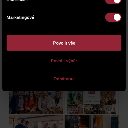
kterých spokojeně bydlí několik stovek klientů.
Poděkování za dosavadní úspěch patří také všem
zaměstnancům, bez kterých by společnost nebyla
Marketingové
tam, kde je. Skupina City Home pokračuje v růstu
a má plány na další léta, desetiletí.
Malé ohlédnutí za akcí prezentuje níže uvedená
Povolit vše
fotodokumentace.
Povolit výběr
Odmítnout