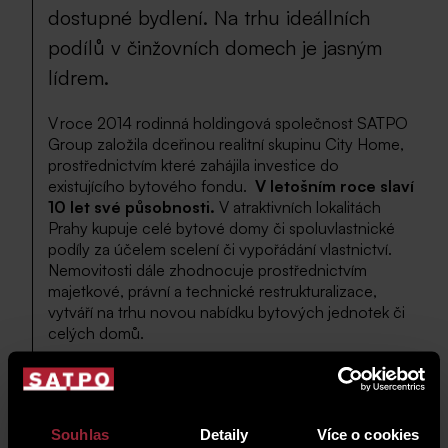
dostupné bydlení. Na trhu ideállních
podílů v činžovních domech je jasným
lídrem.
V roce 2014 rodinná holdingová společnost SATPO
Group založila dceřinou realitní skupinu City Home,
prostřednictvím které zahájila investice do
existujícího bytového fondu.
V letošním roce slaví
10 let své působnosti.
V atraktivních lokalitách
Prahy kupuje celé bytové domy či spoluvlastnické
podíly za účelem scelení či vypořádání vlastnictví.
Nemovitosti dále zhodnocuje prostřednictvím
majetkové, právní a technické restrukturalizace,
vytváří na trhu novou nabídku bytových jednotek či
celých domů.
U příležitosti 10. výročí od založení skupiny City
Home ve spojení s mateřskou společností SATPO
Group proběhla dne 10. září 2024
přátelská neformální oslava určená pro významné
Souhlas
Detaily
Více o cookies