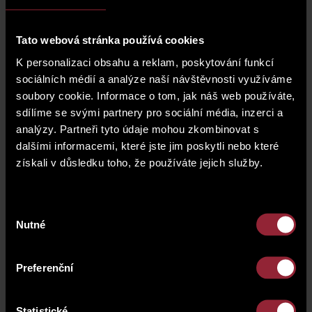
obchodní partnery, investory a přátelé v
reprezentativních prostorách Muzea
Slivovice. Video z celého večera je zveřejněno
ZDE
.
Tato webová stránka používá cookies
Živá hudba sólového muzikanta
Josefa "Pepsona"
K personalizaci obsahu a reklam, poskytování funkcí
Snětivého
vytvořila příjemnou atmosféru při uvítání
sociálních médií a analýze naší návštěvnosti využíváme
hostů, občerstvení a degustaci, stejně jako možnost
soubory cookie. Informace o tom, jak náš web používáte,
„stát se švestkou a proměnit se ve slivovici v rámci
sdílíme se svými partnery pro sociální média, inzerci a
VR prohlídky“, zajistila společnost
Muzeum
analýzy. Partneři tyto údaje mohou zkombinovat s
Slivovice
. Široký sortiment francouzských
dalšími informacemi, které jste jim poskytli nebo které
výběrových vín doplnila společnost
Dobrá vína
a
úžasnou světlenou show, která byla hlavním
získali v důsledku toho, že používáte jejich služby.
překvapením večera, se postarali umělci tanečního
studia. V závěru večera nechyběla živá hudba v
podání kapely
Lovesong Orchestra
a pozornost při
Výběr
odchodu v podobně květiny pro dámu a magazínu
Nutné
souhlasu
CHOICE
pro pány. Děkujeme všem partnerům akce.
Výročí je důvod nejen k oslavě, ale zejména jde o
Preferenční
příležitost poděkovat všem našim investičním a
obchodním partnerům, díky kterým se společně
podařilo úspěšně realizovat desítky projektů, ve
Statistické