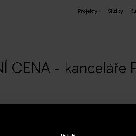
Projekty
Služby
Ku
NÍ CENA - kanceláře 
jem komerčních prostor ve výši 10 % z nabídkové ce
Detaily