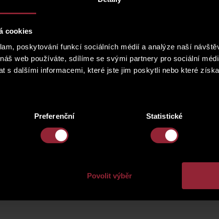
 dopravních kolapsů, ale především prostřednictvím MHD (převá
 pro sídla mnoha společností. Nachází se zde vysoká koncentrace
á cookies
klam, poskytování funkcí sociálních médií a analýze naší návšt
 náš web používáte, sdílíme se svými partnery pro sociální média
 s dalšími informacemi, které jste jim poskytli nebo které získa
Preferenční
Statistické
Povolit výběr