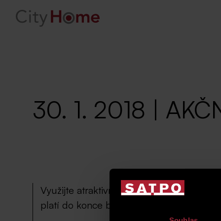
30. 1. 2018 | AKČ
Využijte atraktivní akční slevu na proná
platí do konce března 2018.
Souhlas