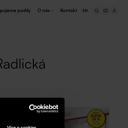
pujeme podíly
O nás
Kontakt
EN
Radlická
ny! Nabídka
Více o cookies