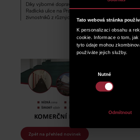
Díky výborné dopravní dostupností nejen autem bez
Radlická ulice na Praze 5 velmi oblíbenou lokalitou
živnostníků z různých oblastí podnikání.
Tato webová stránka použív
K personalizaci obsahu a re
cookie. Informace o tom, jak
tyto údaje mohou zkombinovat
používáte jejich služby.
Výběr
Nutné
souhlasu
Odmítnout
Zpět na přehled novinek