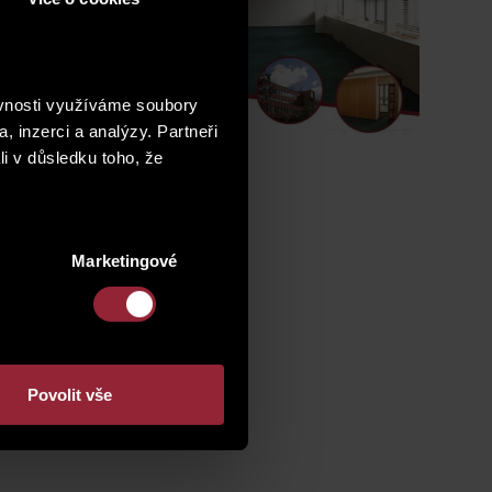
žně metrem), je
 podnikatel a
ěvnosti využíváme soubory
, inzerci a analýzy. Partneři
li v důsledku toho, že
Marketingové
Povolit vše