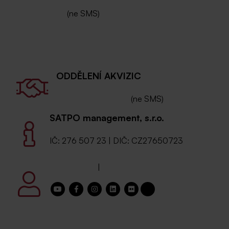
+420 702 205
205
(ne SMS)
ODDĚLENÍ AKVIZIC
+420 604 269 256
(ne SMS)
SATPO management, s.r.o.
IČ: 276 507 23 | DIČ: CZ27650723
moje SATPO
|
registrace