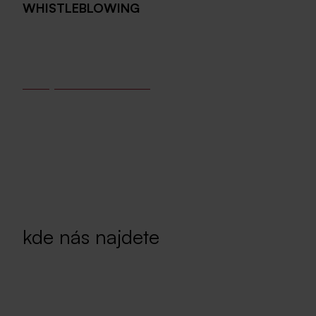
WHISTLEBLOWING
Jiří Pokorný,
tel.: +420 296 336 900
Pokud chcete nahlásit porušení právních předpisů,
můžete tak učinit na kontaktech výše nebo přes tento
anonymní formulář ZDE
.
kde nás najdete