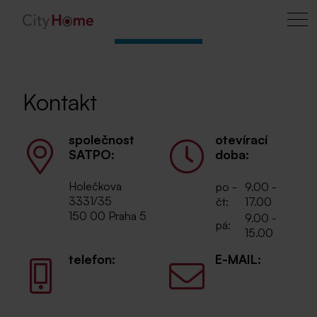
Kontakt
společnost
otevírací
SATPO:
doba:
Holečkova
po -
9.00 -
3331/35
čt:
17.00
150 00 Praha 5
9.00 -
pá:
15.00
telefon:
E-MAIL:
+420 296 336
prodej@satpo.cz
900
info@satpo.cz