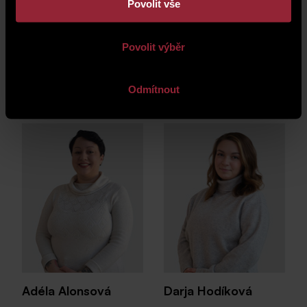
Povolit vše
Povolit výběr
Obchodní tým
Odmítnout
Adéla Alonsová
Darja Hodíková