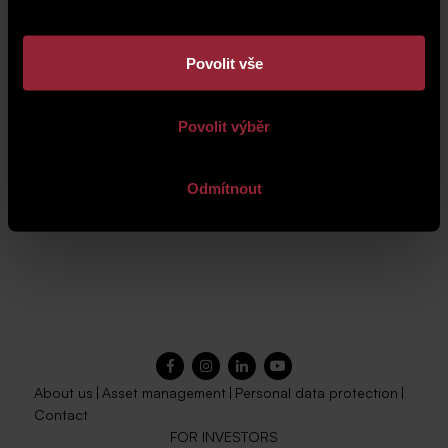
Povolit vše
Your personal information will be processed according
Povolit výběr
to the
Privacy Policy
.
Odmítnout
Send
About us
|
Asset management
|
Personal data protection
|
Contact
FOR INVESTORS