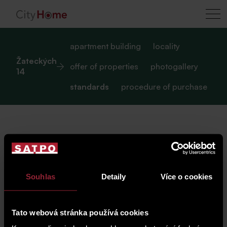
apartment building
locality
Žateckých
offer of properties
photogallery
14
standards
procedure of purchase
standards
Souhlas
Detaily
Více o cookies
The apartments are in their original but well-
maintained condition, cleared and freshly painted,
Tato webová stránka používá cookies
ready for immediate use.