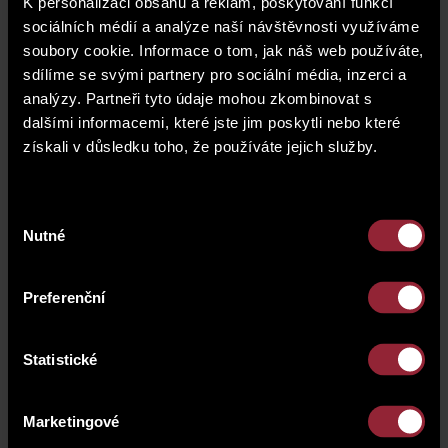
K personalizaci obsahu a reklam, poskytování funkcí
sociálních médií a analýze naší návštěvnosti využíváme
soubory cookie. Informace o tom, jak náš web používáte,
sdílíme se svými partnery pro sociální média, inzerci a
Contact us
analýzy. Partneři tyto údaje mohou zkombinovat s
dalšími informacemi, které jste jim poskytli nebo které
Do you need more information about the property or
získali v důsledku toho, že používáte jejich služby.
would you like to arrange a viewing? Fill out the form
and we will get back to you shortly.
Výběr
Nutné
souhlasu
Preferenční
Statistické
Marketingové