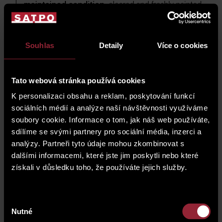
maintained condition
, cleared and freshly painted.
Each unit includes
a private basement storage
unit
, and apartments on the
4th floor feature
terraces
.
Souhlas
Detaily
Více o cookies
Heating is provided by a
central gas boiler room
,
while
domestic hot water
is supplied by an
individual electric boiler installed in each
Tato webová stránka používá cookies
apartment
.
K personalizaci obsahu a reklam, poskytování funkcí
The
brick apartment building with a flat roof
sociálních médií a analýze naší návštěvnosti využíváme
does
not have an elevator
. Windows of the
soubory cookie. Informace o tom, jak náš web používáte,
apartments facing the street are oriented
north
,
sdílíme se svými partnery pro sociální média, inzerci a
while those facing the courtyard are oriented
south
.
analýzy. Partneři tyto údaje mohou zkombinovat s
The windows are
wooden-framed
.
dalšími informacemi, které jste jim poskytli nebo které
Repairs to the
street-facing façade
and
minor
získali v důsledku toho, že používáte jejich služby.
improvements to the common areas
are planned
within the building.
Výběr
Nutné
souhlasu