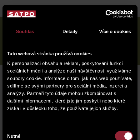
house
locality
offer of properties
Souhlas
Detaily
Více o cookies
Karlínské
náměstí
photogallery
standards
10
procedure of purchase
Tato webová stránka používá cookies
K personalizaci obsahu a reklam, poskytování funkcí
sociálních médií a analýze naší návštěvnosti využíváme
soubory cookie. Informace o tom, jak náš web používáte,
sdílíme se svými partnery pro sociální média, inzerci a
procedure of purchase
analýzy. Partneři tyto údaje mohou zkombinovat s
dalšími informacemi, které jste jim poskytli nebo které
získali v důsledku toho, že používáte jejich služby.
Výběr
Nutné
souhlasu