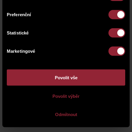
Preferenční
Statistické
Marketingové
Povolit vše
Povolit výběr
About us
|
Asset management
|
Personal data protection
|
Contact
Odmítnout
FOR INVESTORS
CMS
WebRedakce
-
NETservis s.r.o.
© 2026