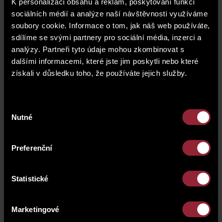
K personalizaci obsahu a reklam, poskytování funkcí
sociálních médií a analýze naší návštěvnosti využíváme
soubory cookie. Informace o tom, jak náš web používáte,
sdílíme se svými partnery pro sociální média, inzerci a
analýzy. Partneři tyto údaje mohou zkombinovat s
dalšími informacemi, které jste jim poskytli nebo které
získali v důsledku toho, že používáte jejich služby.
Výběr
Nutné
souhlasu
Preferenční
Address
Statistické
Sokolovská 55
186 00 Prague 8
Marketingové