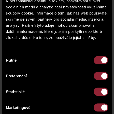
K personalizaci obsahu a reklam, poskytování funkcí
sociálních médií a analýze naší návštěvnosti využíváme
soubory cookie. Informace o tom, jak náš web používáte,
sdílíme se svými partnery pro sociální média, inzerci a
analýzy. Partneři tyto údaje mohou zkombinovat s
dalšími informacemi, které jste jim poskytli nebo které
získali v důsledku toho, že používáte jejich služby.
Výběr
Nutné
souhlasu
Preferenční
Adresa
Statistické
Jílkova 1700
16900 Praha 6
Marketingové