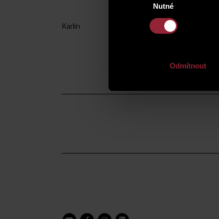
Nutné
souhlasu
Karlín
Odmítnout