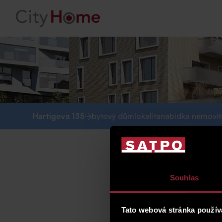
Hartigova 135
bytový dům
lokalita
nabídka nemovit
Souhlas
Tato webová stránka použív