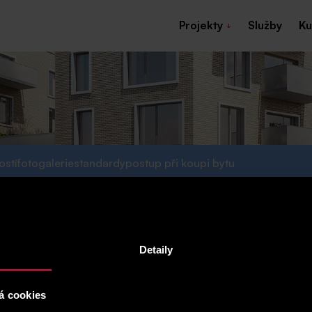
Projekty
Služby
Ku
ostí
fotogalerie
standardy
postup při koupi bytu
Detaily
á cookies