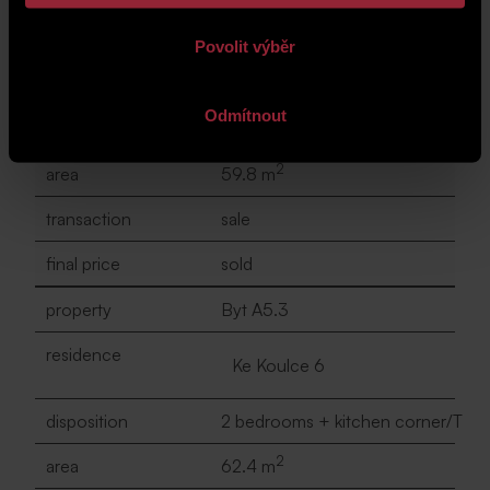
property
Byt A5.2
Povolit výběr
residence
Ke Koulce 6
Odmítnout
disposition
2 bedrooms + kitchen corner
2
area
59.8 m
transaction
sale
final price
sold
property
Byt A5.3
residence
Ke Koulce 6
disposition
2 bedrooms + kitchen corner/T
2
area
62.4 m