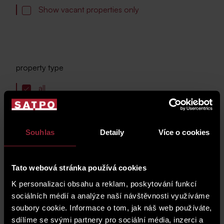
Show vacant properties only
property type
all
flat
disposition
Souhlas
Detaily
Více o cookies
all
2 bedrooms + kitchen corner
Tato webová stránka používá cookies
K personalizaci obsahu a reklam, poskytování funkcí
locality
sociálních médií a analýze naší návštěvnosti využíváme
all
soubory cookie. Informace o tom, jak náš web používáte,
sdílíme se svými partnery pro sociální média, inzerci a
Prague 5