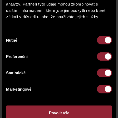
analýzy. Partneři tyto údaje mohou zkombinovat s
dalšími informacemi, které jste jim poskytli nebo které
získali v důsledku toho, že používáte jejich služby.
list of properties
Výběr
Nutné
souhlasu
property
Byt A5.1
Preferenční
residence
Ke Koulce 6
Statistické
disposition
2 bedrooms + kitchen corner/T
2
Marketingové
area
61.6 m
transaction
sale
final price
sold
Povolit vše