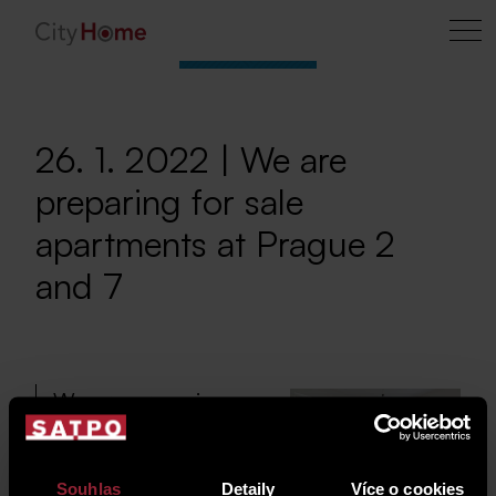
26. 1. 2022 | We are
preparing for sale
apartments at Prague 2
and 7
We are preparing
several residential
and non-residential
Souhlas
Detaily
Více o cookies