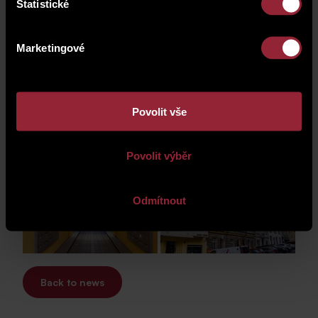
Statistické
home.cz
.
Marketingové
Povolit vše
Povolit výběr
Odmítnout
Back to news