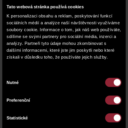
Koulce 6 residential
Tato webová stránka používá cookies
building in Prague's
K personalizaci obsahu a reklam, poskytování funkcí
Smíchov, running
sociálních médií a analýze naší návštěvnosti využíváme
until 7:00 PM today.
soubory cookie. Informace o tom, jak náš web používáte,
They will continue
sdílíme se svými partnery pro sociální média, inzerci a
tomorrow from 11:00 AM to 5:00 PM.
analýzy. Partneři tyto údaje mohou zkombinovat s
dalšími informacemi, které jste jim poskytli nebo které
In addition to the special 5% discount, you can
získali v důsledku toho, že používáte jejich služby.
enjoy a tour of the model apartment and
refreshments.
Výběr
Schedule a viewing of the apartments or just drop
Nutné
souhlasu
by. The building is located just a few minutes from
OC Nový Smíchov. If you are interested in a priority
offer, please fill out the contact form. For more
Preferenční
information, call us at
+420 296 336 901
or email
us at
prodej@city-home.cz
.
Statistické