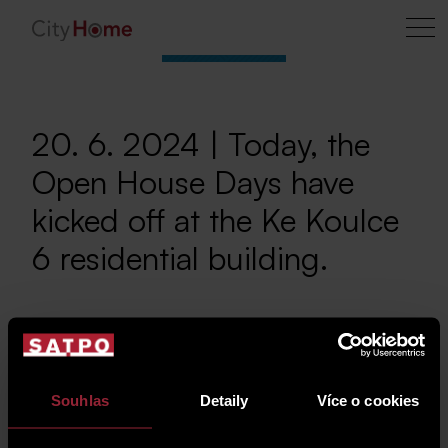
20. 6. 2024 | Today, the
Open House Days have
kicked off at the Ke Koulce
6 residential building.
The Open House
Days are currently
Souhlas
Detaily
Více o cookies
underway at the Ke