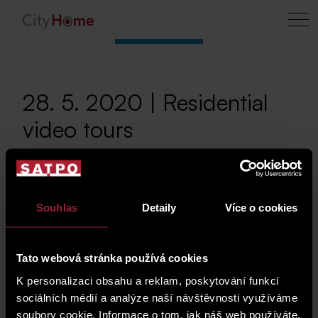
28. 5. 2020 | Residential
video tours
As part of improving
Souhlas
Detaily
Více o cookies
client care, it is
possible to watch a
Tato webová stránka používá cookies
video tour of the
K personalizaci obsahu a reklam, poskytování funkcí
apartments in the
sociálních médií a analýze naší návštěvnosti využíváme
Ruská and Nad Malým Mýtem apartment
soubory cookie. Informace o tom, jak náš web používáte,