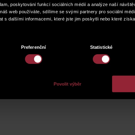
e offer of vacant flats and the entire building. Refreshments wil
klam, poskytování funkcí sociálních médií a analýze naší návšt
our. Come and see it on Friday, November 23 from 3 pm to 7 pm a
 náš web používáte, sdílíme se svými partnery pro sociální média
 s dalšími informacemi, které jste jim poskytli nebo které získa
m 1 +1 to 3 +1, there are also separate cellars. Take advantage of 
stment, including the possibility of buying an apartment with a te
Preferenční
Statistické
Povolit výběr