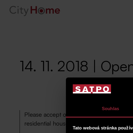
14. 11. 2018 | Op
Souhlas
Please accept our invitation and come an
residential house Dvorecké náměstí 597/2
Tato webová stránka použív