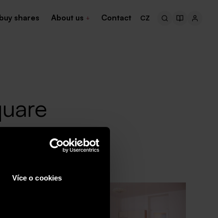
buy shares
About us
Contact
CZ
quare
Více o cookies
s in the