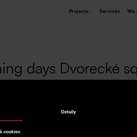
Projects
Services
We 
ening days Dvorecké s
Detaily
d choose from a wide range of attractive apartment
 in a very popular part of Prague - Podolí
á cookies