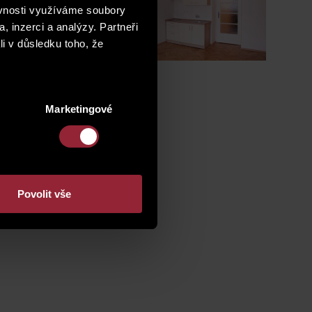
l be prepared
ěvnosti využíváme soubory
nd on Saturday,
, inzerci a analýzy. Partneři
li v důsledku toho, že
the unique offer
nant.
Marketingové
Povolit vše