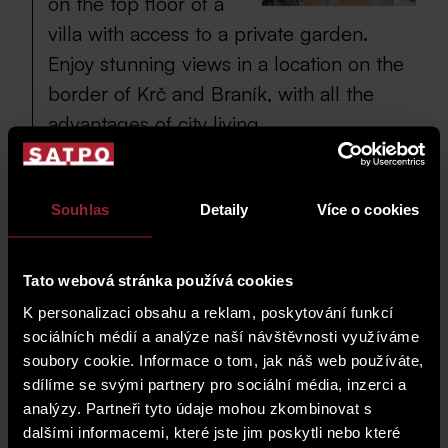
on the top floor of a
villa with access to a private garden.
Enjoy stunning views in a location on the
border of Krč and Braník, with all the
advantages of city living.
Take advantage of the exclusive opportunity to live
in a 2-room apartment with an area of 63 m² in a
Souhlas
Detaily
Více o cookies
charming villa on the top floor, offering beautiful
views of Prague and access to a shared garden
exclusively for residents. The villa has been fully
renovated, and the apartment comes with a fitted
Tato webová stránka používá cookies
kitchen. For more information, click HERE.
K personalizaci obsahu a reklam, poskytování funkcí
Contact us at 606 093 093 as soon as possible for
sociálních médií a analýze naší návštěvnosti využíváme
a non-binding viewing. This is the last of the three
soubory cookie. Informace o tom, jak náš web používáte,
apartments available in this building.
sdílíme se svými partnery pro sociální média, inzerci a
analýzy. Partneři tyto údaje mohou zkombinovat s
dalšími informacemi, které jste jim poskytli nebo které