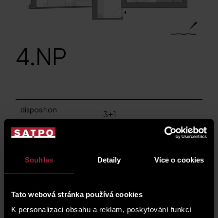
4.NP
disposition
3+1
area
2
0 m
Souhlas
Detaily
Více o cookies
transaction
sale
Tato webová stránka používá cookies
VAT exclusive
K personalizaci obsahu a reklam, poskytování funkcí
0 CZK