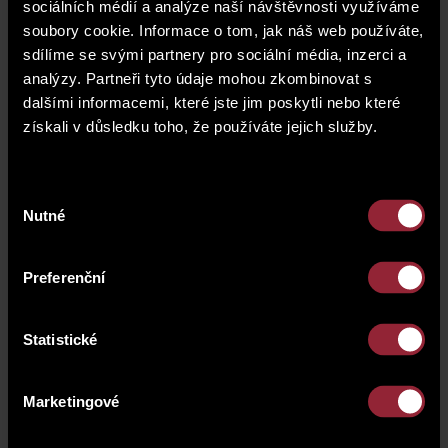
sociálních médií a analýze naší návštěvnosti využíváme
soubory cookie. Informace o tom, jak náš web používáte,
final price
0 CZK
sdílíme se svými partnery pro sociální média, inzerci a
analýzy. Partneři tyto údaje mohou zkombinovat s
dalšími informacemi, které jste jim poskytli nebo které
add to the
A4.2
catalogue
získali v důsledku toho, že používáte jejich služby.
Výběr
Download list of catalogues (PDF)
Nutné
souhlasu
kk
- Kitchen corner |
B
- balcony |
L
- lodge |
T
-
terrace
Preferenční
Statistické
Marketingové