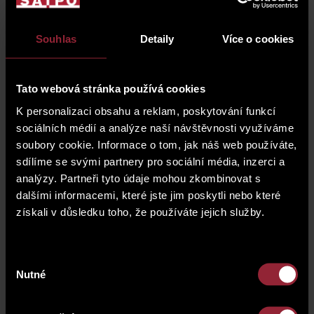
находится в привлекательном месте на
границе Винограда и Вршовице, все удобства
на месте. До трамвайной остановки Ruská 1
Souhlas
Detaily
Více o cookies
мин пешком, до метро Jiřího z Poděbrady 10
мин.
Tato webová stránka používá cookies
K personalizaci obsahu a reklam, poskytování funkcí
sociálních médií a analýze naší návštěvnosti využíváme
soubory cookie. Informace o tom, jak náš web používáte,
sdílíme se svými partnery pro sociální média, inzerci a
analýzy. Partneři tyto údaje mohou zkombinovat s
материалы для скачивания
dalšími informacemi, které jste jim poskytli nebo které
získali v důsledku toho, že používáte jejich služby.
brožura Ruská 4.pdf
Výběr
Nutné
souhlasu